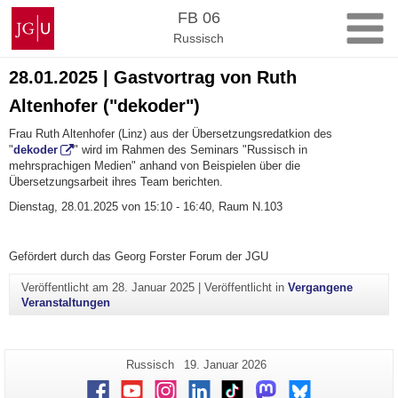
Zum
Johannes
FB 06
Inhalt
Gutenberg-
Russisch
springen
Universität
Mainz
28.01.2025 | Gastvortrag von Ruth
Altenhofer ("dekoder")
Frau Ruth Altenhofer (Linz) aus der Übersetzungsredatkion des
"
dekoder
" wird im Rahmen des Seminars "Russisch in
mehrsprachigen Medien" anhand von Beispielen über die
Übersetzungsarbeit ihres Team berichten.
Dienstag, 28.01.2025 von 15:10 - 16:40, Raum N.103
Gefördert durch das Georg Forster Forum der JGU
Veröffentlicht am
28. Januar 2025
|
Veröffentlicht in
Vergangene
Veranstaltungen
Zusätzliche
Seiten-
Letzte
Russisch
19. Januar 2026
Name:
Aktualisierung:
Informationen
Facebook
Youtube
Instagram
LinkedIn
TikTok
Mastodon
Bluesky