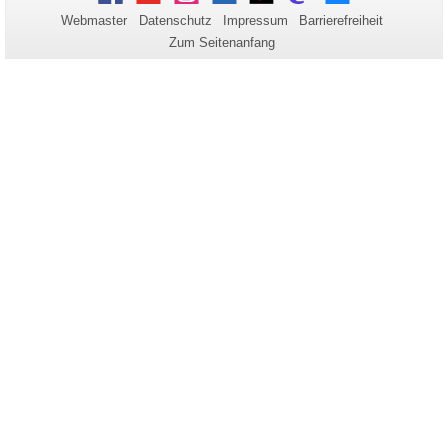
zu
Webmaster
Datenschutz
Impressum
Barrierefreiheit
dieser
Zum Seitenanfang
Seite