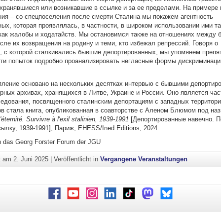
хранявшиеся или возникавшие в ссылке и за ее пределами.
На примере 
ия – со спецпоселения после смерти Сталина мы покажем агентность
ых, которая проявлялась, в частности, в широком использовании ими та
 как жалобы и ходатайств. Мы остановимся также на отношениях между
ле их возвращения на родину и теми, кто избежал репрессий. Говоря о
, с которой сталкивались бывшие депортированных, мы упомянем препя
ути попыток подробно проанализировать негласные формы дискриминаци
ление основано на нескольких десятках интервью с бывшими депортир
рных архивах, хранящихся в Литве, Украине и России. Оно является ча
едования, посвященного сталинским депортациям с западных территори
ов стала книга, опубликованная в соавторстве с Аленом Блюмом под на
'é
ternit
é.
Survivre
à
l
'
exil
stalinien
, 1939-1991
[Депортированные навечно. П
ылку, 1939-1991], Париж, EHESS/Ined Editions, 2024.
h das Georg Forster Forum der JGU
ht am
2. Juni 2025
|
Veröffentlicht in
Vergangene Veranstaltungen
Facebook
Youtube
Instagram
LinkedIn
TikTok
Mastodon
Bluesky