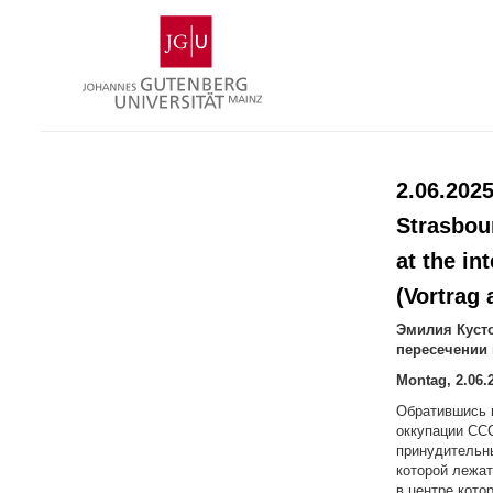
Zum
Johannes
Inhalt
Gutenberg-
springen
Universität
Mainz
2.06.2025
Strasbour
at the in
(Vortrag 
Эмилия
Куст
пересечении 
Montag, 2.06.
Обратившись к
оккупации ССС
принудительны
которой лежат
в центре кото