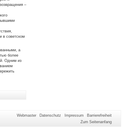
возвращения –
кого
 бывшими
тствия,
и в советском
ованными, а
стью более
й. Одним из
званием
ережить
Webmaster
Datenschutz
Impressum
Barrierefreiheit
Zum Seitenanfang