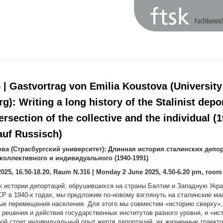
 | Gastvortrag von Emilia Koustova (University
g): Writing a long history of the Stalinist depo
tersection of the collective and the individual (
auf Russisch)
ова
(
Страсбургский
университет
):
Длинная история сталинских депор
коллективного и индивидуального (1940-1991)
2025, 16.50-18.20, Raum N.316 | Monday 2 June 2025,
4.50-6.20 pm, room
 истории депортаций, обрушившихся на страны Балтии и Западную Укра
Р в 1940-х годах, мы предложим по-новому взглянуть на сталинские м
е перемещения населения. Для этого мы совместим «историю сверху»,
 решения и действия государственных институтов разного уровня, и «ис
рой стоит индивидуальный опыт жертв депортаций, их жизненные траекто