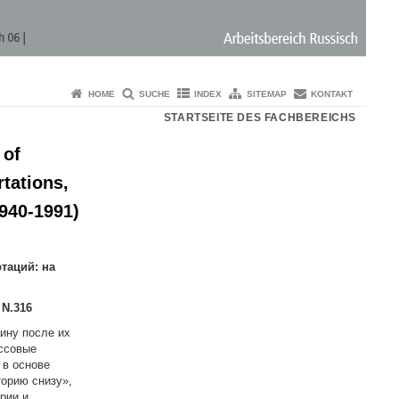
HOME
SUCHE
INDEX
SITEMAP
KONTAKT
STARTSEITE DES FACHBEREICHS
 of
rtations,
1940-1991)
таций: на
 N.316
ину после их
ассовые
 в основе
торию снизу»,
рии и