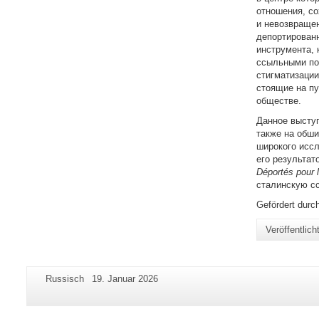
отношения, со
и невозвращен
депортированн
инструмента,
ссыльными пос
стигматизации
стоящие на п
обществе.
Данное выступ
также на обши
широкого иссл
его результат
D
é
port
é
s
pour
l
сталинскую сс
Gefördert durc
Veröffentlic
Zusätzliche
Seiten-
Letzte
Russisch
19. Januar 2026
Informationen
Name:
Aktualisierung:
zu