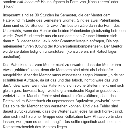
sondern
hilft ihnen mit
Hausaufgaben in Form von „Konsultieren“ oder
„Üben“.
Insgesamt sind es 30 Stunden im Semester, die der Mentor dem
Patenkind im Laufe des Semesters widmet. Sind es zwei Patenkinder,
dann sind es 30 Stunden für zwei. Am besten wäre dann die Form des
Unterrichts, wenn der Mentor die beiden Patenkinder gleichzeitig betreuen
würde. Zwei Studierende aus ein und derselben Gruppe könnten sich
dann z. B. gegenseitig Lexik oder Grammatikregeln abfragen, Dialoge
miteinander führen (Übung der Konversationskompetenzen). Der Mentor
würde sie dabei lediglich unterstützen (konsultieren, mit Ratschlägen
aushelfen).
Das Patenkind hat vom Mentor nicht zu erwarten, dass der Mentor ihm
etwas „erklären“ kann, denn die Mentoren sind nicht als Lehrkräfte
ausgebildet. Aber der Mentor muss mindestens sagen können: „In deiner
schriftlichen Aufgabe, da ist das und das falsch, richtig wäre das und
das“. Ideal wäre, wenn das Patenkind sich solche Stellen merkt und sich
gleich ganz bewusst fragt, welche grammatische Regel er gerade evtl.
verletzt hatte. Manche Fehler sind darauf zurückzuführen, dass das
Patenkind im Wörterbuch ein unpassendes Äquivalent „erwischt“ hatte.
Das sollte der Mentor schon verstehen können. Und viele Fehler sind
darauf zurückzuführen, dass die Wörter zwar jedes für sich korrekt sind,
aber sich nicht zu einer Gruppe oder Kollokation bzw. Phrase verbinden
lassen, weil „man es so nicht sagt“. Das sollte eigentlich auch noch im
Kompetenzbereich des Mentors liegen.