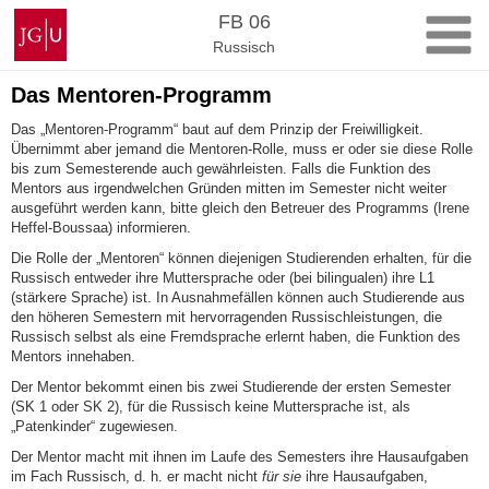
Zum
Johannes
FB 06
Inhalt
Gutenberg-
Russisch
springen
Universität
Mainz
Das Mentoren-Programm
Das „Mentoren-Programm“ baut auf dem Prinzip der Freiwilligkeit.
Übernimmt aber jemand die Mentoren-Rolle, muss er oder sie diese Rolle
bis zum Semesterende auch gewährleisten. Falls die Funktion des
Mentors aus irgendwelchen Gründen mitten im Semester nicht weiter
ausgeführt werden kann, bitte gleich den Betreuer des Programms (Irene
Heffel-Boussaa) informieren.
Die Rolle der „Mentoren“ können diejenigen Studierenden erhalten, für die
Russisch entweder ihre Muttersprache oder (bei bilingualen) ihre L1
(stärkere Sprache) ist. In Ausnahmefällen können auch Studierende aus
den höheren Semestern mit hervorragenden Russischleistungen, die
Russisch selbst als eine Fremdsprache erlernt haben, die Funktion des
Mentors innehaben.
Der Mentor bekommt einen bis zwei Studierende der ersten Semester
(SK 1 oder SK 2), für die Russisch keine Muttersprache ist, als
„Patenkinder“ zugewiesen.
Der Mentor macht mit ihnen im Laufe des Semesters ihre Hausaufgaben
im Fach Russisch, d. h. er macht nicht
für sie
ihre Hausaufgaben,